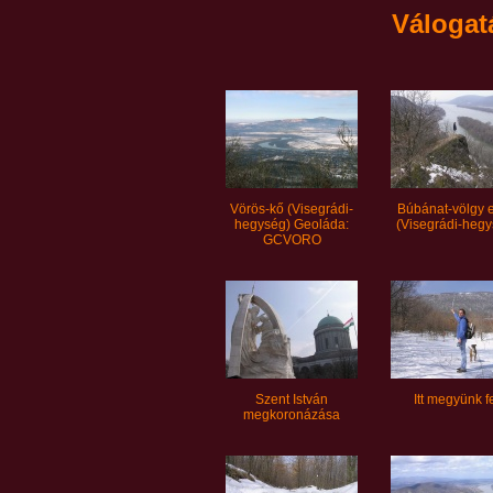
Válogat
Vörös-kő (Visegrádi-
Búbánat-völgy e
hegység) Geoláda:
(Visegrádi-hegy
GCVORO
Szent István
Itt megyünk f
megkoronázása