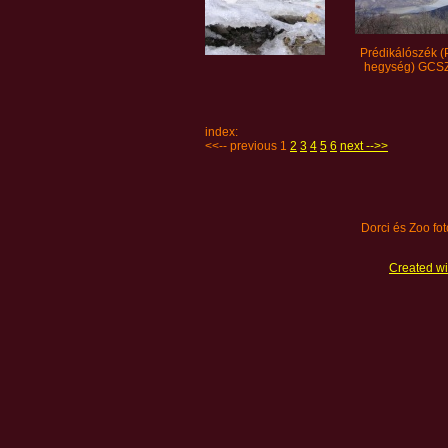
Prédikálószék (P
hegység) GCS
index:
<<-- previous 1
2
3
4
5
6
next -->>
Dorci és Zoo fo
Created wi