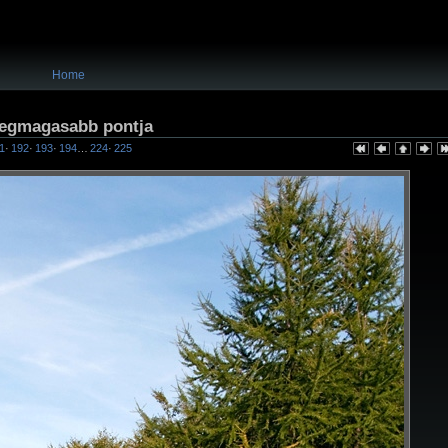
Home
 legmagasabb pontja
1
·
192
·
193
·
194
…
224
·
225