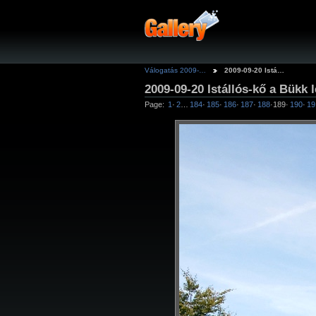
Válogatás 2009-…
2009-09-20 Istá…
2009-09-20 Istállós-kő a Bükk
Page:
1
·
2
…
184
·
185
·
186
·
187
·
188
·
189
·
190
·
19